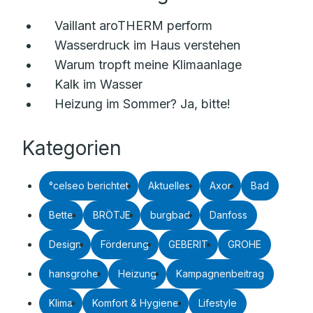
Vaillant aroTHERM perform
Wasserdruck im Haus verstehen
Warum tropft meine Klimaanlage
Kalk im Wasser
Heizung im Sommer? Ja, bitte!
Kategorien
°celseo berichtet
Aktuelles
Axor
Bad
Bette
BRÖTJE
burgbad
Danfoss
Design
Förderung
GEBERIT
GROHE
hansgrohe
Heizung
Kampagnenbeitrag
Klima
Komfort & Hygiene
Lifestyle