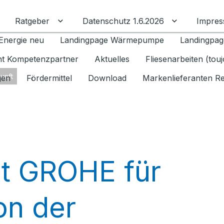
Ratgeber
Datenschutz 1.6.2026
Impre
Untermenü für Ratgeber umschalten
Untermenü f
Energie neu
Landingpage Wärmepumpe
Landingpag
ant Kompetenzpartner
Aktuelles
Fliesenarbeiten (tou
unft
gen
Fördermittel
Download
Markenlieferanten R
t GROHE für
on der