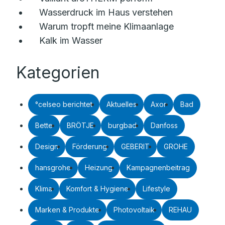
Wasserdruck im Haus verstehen
Warum tropft meine Klimaanlage
Kalk im Wasser
Kategorien
°celseo berichtet
Aktuelles
Axor
Bad
Bette
BRÖTJE
burgbad
Danfoss
Design
Förderung
GEBERIT
GROHE
hansgrohe
Heizung
Kampagnenbeitrag
Klima
Komfort & Hygiene
Lifestyle
Marken & Produkte
Photovoltaik
REHAU