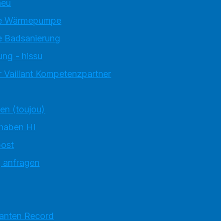
neu
e Wärmepumpe
 Badsanierung
ung - hissu
 Vaillant Kompetenzpartner
ten (toujou)
 haben HI
ost
g anfragen
ranten Record