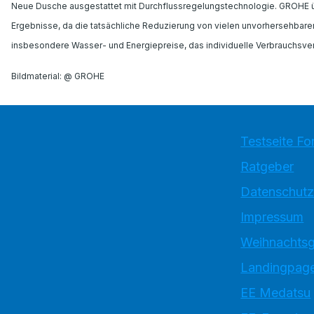
Neue Dusche ausgestattet mit Durchflussregelungstechnologie. GROHE übe
Ergebnisse, da die tatsächliche Reduzierung von vielen unvorhersehbaren 
insbesondere Wasser- und Energiepreise, das individuelle Verbrauchsverh
Bildmaterial: @ GROHE
Testseite Fo
Ratgeber
Datenschutz
Impressum
Weihnachtsg
Landingpage
EE Medatsu