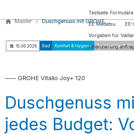
Kontaktieren Sie uns
Testseite Formulare
Master
Duschgenuss mit GROHE
EE Medatsu
EE-
Vorgaben für Vaill
Bad
Komfort & Hygiene
Technologie & Zuk
15.06.2026
Finanzierung anfra
⸺ GROHE Vitalio Joy+ 120
Duschgenuss mi
jedes Budget: V