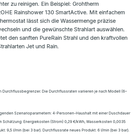
ter zu reinigen. Ein Beispiel: Grohtherm
ROHE Rainshower 130 SmartActive. Mit einfachem
ermostat lässt sich die Wassermenge präzise
chseln und die gewünschte Strahlart auswählen.
et den sanften PureRain Strahl und den kraftvollen
trahlarten Jet und Rain.
Durchflussbegrenzer. Die Durchflussraten variieren je nach Modell (6–
lgenden Szenarioparametern: 4-Personen-Haushalt mit einer Duschdauer
en Schätzung: Energiekosten (Strom) 0,29 €/kWh, Wasserkosten 0,0035
 9,5 l/min (bei 3 bar). Durchflussrate neues Produkt: 6 l/min (bei 3 bar).