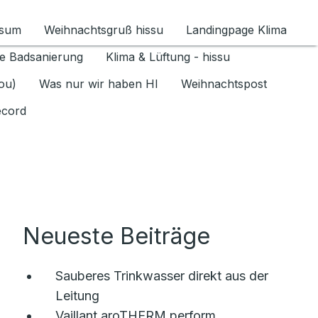
ssum
Weihnachtsgruß hissu
Landingpage Klima
ür Datenschutz 1.6.2026 umschalten
e Badsanierung
Klima & Lüftung - hissu
jou)
Was nur wir haben HI
Weihnachtspost
ecord
Neueste Beiträge
Sauberes Trinkwasser direkt aus der
Leitung
Vaillant aroTHERM perform