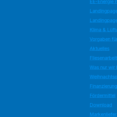
EE-Energie 
Landingpag
Landingpage
Klima & Lüft
Vorgaben für
Aktuelles
Fliesenarbei
Was nur wir
Weihnachtsp
Finanzierun
Fördermittel
Download
Markenliefe