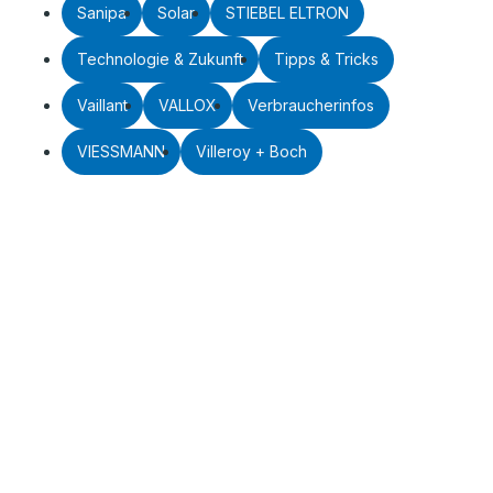
Sanipa
Solar
STIEBEL ELTRON
Technologie & Zukunft
Tipps & Tricks
Vaillant
VALLOX
Verbraucherinfos
VIESSMANN
Villeroy + Boch