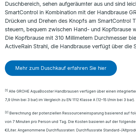
Duschbereich, sehen aufgeräumter aus und sind leich
SmartControl in Kombination mit der Handbrause G
Drücken und Drehen des Knopfs am SmartControl Th
steuern, bequem zwischen Hand- und Kopfbrause we
Die Kopfbrause mit 310 Millimetern Durchmesser biet
ActiveRain Strahl, die Handbrause verfügt über die S
Mehr zum Duschkauf erfahren Sie hier
[1]
Alle GROHE AquaBooster Handbrausen verfügen über einen integrierten 
7,9 l/min bei 3 bar) im Vergleich zu EN 1112 Klasse A (12–15 l/min bei 3 bar).
[2]
Berechnung der potenziellen Ressourceneinsparung basierend auf fo
von 7 Minuten pro Person und Tag. Die Kosten basieren auf der folgend
€/Liter. Angenommene Durchflussraten: Durchflussrate Standard-/Altprodukt: