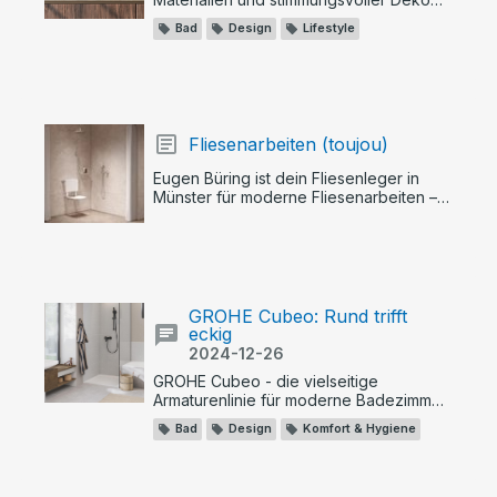
wird aus jedem Badezimmer eine
Bad
Design
Lifestyle
gemütliche Wohlfühloase.
Fliesenarbeiten (toujou)
Eugen Büring ist dein Fliesenleger in
Münster für moderne Fliesenarbeiten –
inkl. Reparatur, Sanierung & Umbau.
GROHE Cubeo: Rund trifft
eckig
2024-12-26
GROHE Cubeo - die vielseitige
Armaturenlinie für moderne Badezimmer.
Mit ihrem minimalistischen Soft-Square-
Bad
Design
Komfort & Hygiene
Design vereint sie runde und eckige
Formen und passt sich jedem
Badezimmerstil an.