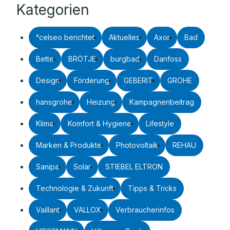
Kategorien
°celseo berichtet
Aktuelles
Axor
Bad
Bette
BRÖTJE
burgbad
Danfoss
Design
Förderung
GEBERIT
GROHE
hansgrohe
Heizung
Kampagnenbeitrag
Klima
Komfort & Hygiene
Lifestyle
Marken & Produkte
Photovoltaik
REHAU
Sanipa
Solar
STIEBEL ELTRON
Technologie & Zukunft
Tipps & Tricks
Vaillant
VALLOX
Verbraucherinfos