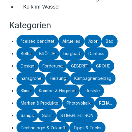
Kalk im Wasser
Kategorien
°celseo berichtet
Aktuelles
Axor
Bad
Bette
BRÖTJE
burgbad
Danfoss
Design
Förderung
GEBERIT
GROHE
hansgrohe
Heizung
Kampagnenbeitrag
Klima
Komfort & Hygiene
Lifestyle
Marken & Produkte
Photovoltaik
REHAU
Sanipa
Solar
STIEBEL ELTRON
Technologie & Zukunft
Tipps & Tricks