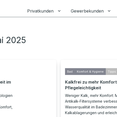
Privatkunden
Gewerbekunden
Untermenü für Privatkunden
Unt
ai 2025
Bad
Komfort & Hygiene
Tipps 
eit im
Kalkfrei zu mehr Komfort
Pflegeleichtigkeit
ologien
Weniger Kalk, mehr Komfort:
Antikalk-Filtersysteme verbes
omfort,
Wasserqualität im Badezimmer
Kalkablagerungen und erleich