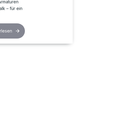
Armaturen
lk – für ein
rlesen