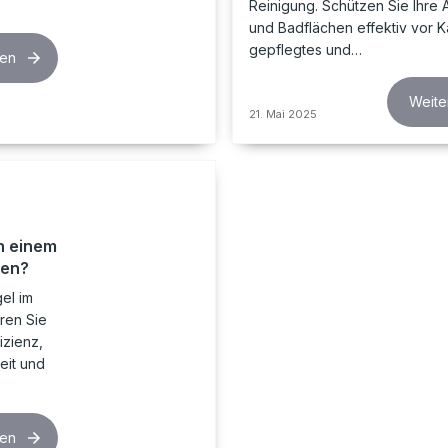
Reinigung. Schützen Sie Ihre 
und Badflächen effektiv vor Ka
gepflegtes und…
sen
Weite
21. Mai 2025
n einem
zen?
el im
ren Sie
izienz,
eit und
sen