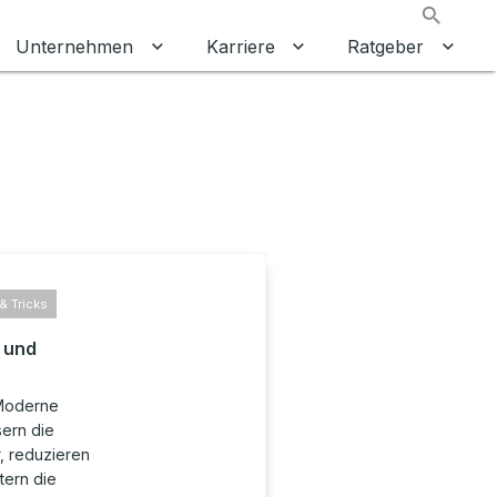
Suche
Unternehmen
Karriere
Ratgeber
 umschalten
ermenü für Gewerbekunden umschalten
Untermenü für Unternehmen umschalt
Untermenü für Karrier
Unter
& Tricks
 und
 Moderne
sern die
, reduzieren
tern die