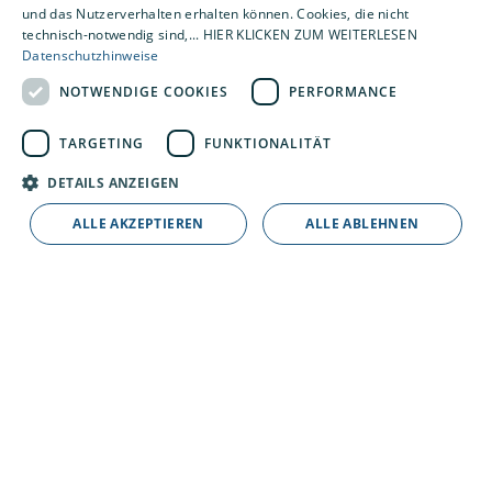
und das Nutzerverhalten erhalten können. Cookies, die nicht
sauber – so wie es jeder gerne hätte
technisch-notwendig sind,... HIER KLICKEN ZUM WEITERLESEN
qualitätsbewusst – denn unsere Kontrollen
Datenschutzhinweise
sind streng
NOTWENDIGE COOKIES
PERFORMANCE
TARGETING
FUNKTIONALITÄT
DETAILS ANZEIGEN
ALLE AKZEPTIEREN
ALLE ABLEHNEN
Zahlen. Daten. Fakten.
Gründungsjahr: 1988
Geschäftsführer: Bernd Lüddecke, Andre Stagge,
Thomas Gehrke
Standort: Goslar
Mitarbeiter aktuell: 105