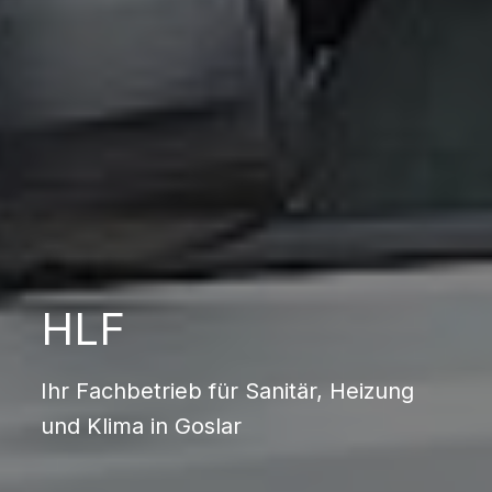
HLF
Ihr Fachbetrieb für Sanitär, Heizung
und Klima in Goslar