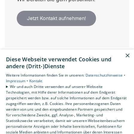
Jetzt Kontakt aufnehmen!
×
Diese Webseite verwendet Cookies und
andere (Dritt-)Dienste
Weitere Informationen finden Sie in unseren:
Datenschutzhinweise •
Impressum •
Kontakt
"Vier Punkte - die Richtschnur
Wir und auch Dritte verwenden auf unserer Webseite
Technologien, mit Hilfe derer Informationen auf dem Endgerät
unserer Arbeit"
gespeichert werden bzw. auf solche Informationen auf dem Endgerät
zugegriffen werden, z.B. Cookies. Ihre personenbezogenen Daten
werden von uns und den eingebundenen Partnern gespeichert und
für verschiedene Zwecke, ggf. Analyse-, Marketing- und
Statistikzwecke verarbeitet, damit wir unseren Webseitenbesuchern
pünktlich – was die vereinbarte Zeit betrifft
personalisierte Anzeigen oder Inhalte bereitstellen, Funktionen für
punktgenau – was unsere Arbeit angeht
soziale Medien anbieten und Informationen über deren Interessen