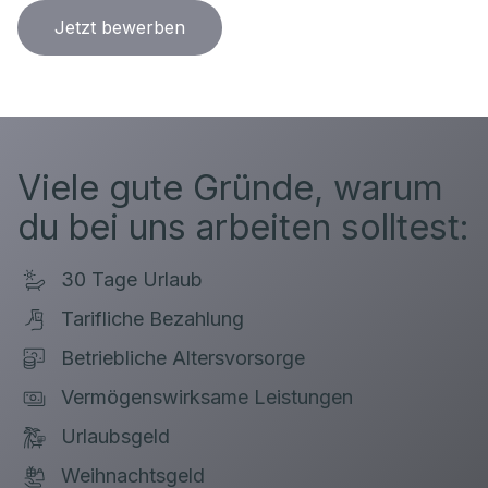
Jetzt bewerben
Viele gute Gründe, warum
du bei uns arbeiten solltest:
30 Tage Urlaub
Tarifliche Bezahlung
Betriebliche Altersvorsorge
Vermögenswirksame Leistungen
Urlaubsgeld
Weihnachtsgeld