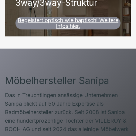
3way/3way-Struktur
Begeistert optisch wie haptisch! Weitere
Infos hier.
Möbelhersteller Sanipa
Das in Treuchtlingen ansässige Unternehmen
Sanipa blickt auf 50 Jahre Expertise als
Badmöbelhersteller zurück. Seit 2008 ist Sanipa
eine hundertprozentige Tochter der VILLEROY &
BOCH AG und seit 2024 das alleinige Möbelwerk