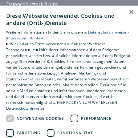
Datenschutzerklärung
×
AGB
Diese Webseite verwendet Cookies und
andere (Dritt-)Dienste
Unsere Bereiche
Weitere Informationen finden Sie in unseren:
Datenschutzhinweise •
Privatkunden
Impressum •
Kontakt
Gewerbekunden
Wir und auch Dritte verwenden auf unserer Webseite
Karriere
Technologien, mit Hilfe derer Informationen auf dem Endgerät
gespeichert werden bzw. auf solche Informationen auf dem Endgerät
Unternehmen
zugegriffen werden, z.B. Cookies. Ihre personenbezogenen Daten
Kontakt
werden von uns und den eingebundenen Partnern gespeichert und
für verschiedene Zwecke, ggf. Analyse-, Marketing- und
Statistikzwecke verarbeitet, damit wir unseren Webseitenbesuchern
personalisierte Anzeigen oder Inhalte bereitstellen, Funktionen für
soziale Medien anbieten und Informationen über deren Interessen
und das Nutzerverhalten erhalten können. Cookies, die nicht
technisch-notwendig sind,... HIER KLICKEN ZUM WEITERLESEN
Datenschutzhinweise
NOTWENDIGE COOKIES
PERFORMANCE
TARGETING
FUNKTIONALITÄT