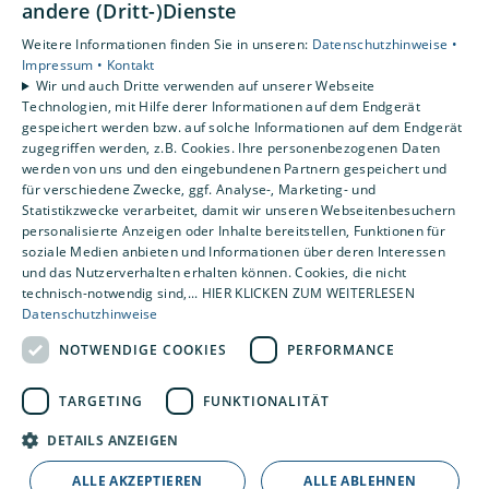
andere (Dritt-)Dienste
Unsere Bereiche
Weitere Informationen finden Sie in unseren:
Datenschutzhinweise •
Privatkunden
Impressum •
Kontakt
Gewerbekunden
Wir und auch Dritte verwenden auf unserer Webseite
Karriere
Technologien, mit Hilfe derer Informationen auf dem Endgerät
Unternehmen
gespeichert werden bzw. auf solche Informationen auf dem Endgerät
zugegriffen werden, z.B. Cookies. Ihre personenbezogenen Daten
Kontakt
werden von uns und den eingebundenen Partnern gespeichert und
für verschiedene Zwecke, ggf. Analyse-, Marketing- und
Statistikzwecke verarbeitet, damit wir unseren Webseitenbesuchern
personalisierte Anzeigen oder Inhalte bereitstellen, Funktionen für
soziale Medien anbieten und Informationen über deren Interessen
und das Nutzerverhalten erhalten können. Cookies, die nicht
technisch-notwendig sind,... HIER KLICKEN ZUM WEITERLESEN
Datenschutzhinweise
NOTWENDIGE COOKIES
PERFORMANCE
TARGETING
FUNKTIONALITÄT
DETAILS ANZEIGEN
ALLE AKZEPTIEREN
ALLE ABLEHNEN