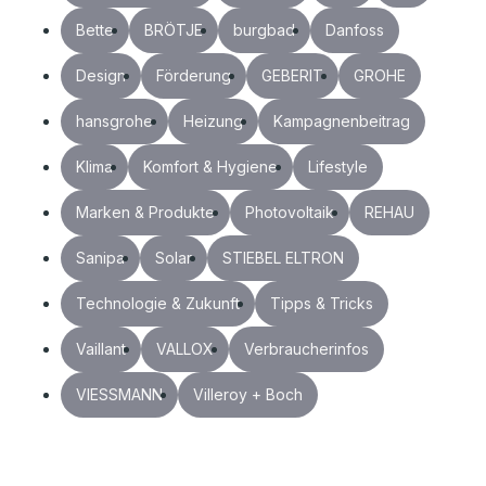
Bette
BRÖTJE
burgbad
Danfoss
Design
Förderung
GEBERIT
GROHE
hansgrohe
Heizung
Kampagnenbeitrag
Klima
Komfort & Hygiene
Lifestyle
Marken & Produkte
Photovoltaik
REHAU
Sanipa
Solar
STIEBEL ELTRON
Technologie & Zukunft
Tipps & Tricks
Vaillant
VALLOX
Verbraucherinfos
VIESSMANN
Villeroy + Boch