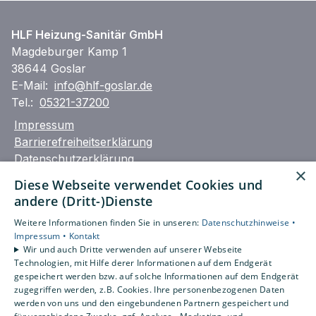
HLF Heizung-Sanitär GmbH
Magdeburger Kamp 1
38644 Goslar
E-Mail:
info@hlf-goslar.de
Tel.:
05321-37200
Impressum
Barrierefreiheitserklärung
Datenschutzerklärung
×
AGB
Diese Webseite verwendet Cookies und
andere (Dritt-)Dienste
Unsere Bereiche
Weitere Informationen finden Sie in unseren:
Datenschutzhinweise •
Privatkunden
Impressum •
Kontakt
Gewerbekunden
Wir und auch Dritte verwenden auf unserer Webseite
Karriere
Technologien, mit Hilfe derer Informationen auf dem Endgerät
Unternehmen
gespeichert werden bzw. auf solche Informationen auf dem Endgerät
zugegriffen werden, z.B. Cookies. Ihre personenbezogenen Daten
Kontakt
werden von uns und den eingebundenen Partnern gespeichert und