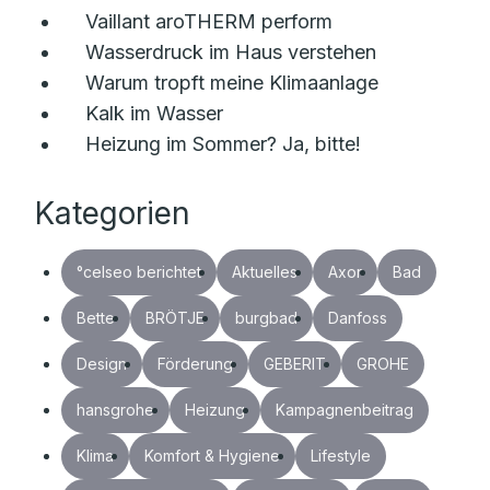
Vaillant aroTHERM perform
Wasserdruck im Haus verstehen
Warum tropft meine Klimaanlage
Kalk im Wasser
Heizung im Sommer? Ja, bitte!
Kategorien
°celseo berichtet
Aktuelles
Axor
Bad
Bette
BRÖTJE
burgbad
Danfoss
Design
Förderung
GEBERIT
GROHE
hansgrohe
Heizung
Kampagnenbeitrag
Klima
Komfort & Hygiene
Lifestyle