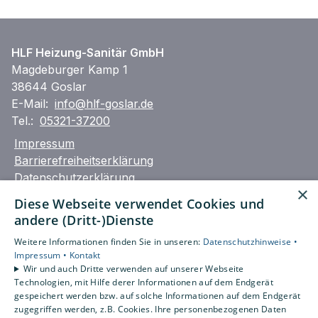
HLF Heizung-Sanitär GmbH
Magdeburger Kamp 1
38644 Goslar
E-Mail:
info@hlf-goslar.de
Tel.:
05321-37200
Impressum
Barrierefreiheitserklärung
Datenschutzerklärung
×
AGB
Diese Webseite verwendet Cookies und
andere (Dritt-)Dienste
Unsere Bereiche
Weitere Informationen finden Sie in unseren:
Datenschutzhinweise •
Privatkunden
Impressum •
Kontakt
Gewerbekunden
Wir und auch Dritte verwenden auf unserer Webseite
Karriere
Technologien, mit Hilfe derer Informationen auf dem Endgerät
Unternehmen
gespeichert werden bzw. auf solche Informationen auf dem Endgerät
zugegriffen werden, z.B. Cookies. Ihre personenbezogenen Daten
Kontakt