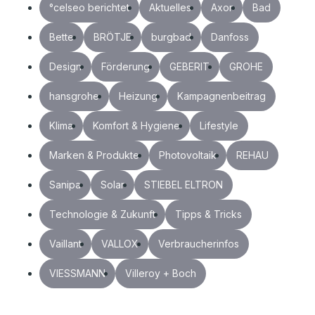
°celseo berichtet
Aktuelles
Axor
Bad
Bette
BRÖTJE
burgbad
Danfoss
Design
Förderung
GEBERIT
GROHE
hansgrohe
Heizung
Kampagnenbeitrag
Klima
Komfort & Hygiene
Lifestyle
Marken & Produkte
Photovoltaik
REHAU
Sanipa
Solar
STIEBEL ELTRON
Technologie & Zukunft
Tipps & Tricks
Vaillant
VALLOX
Verbraucherinfos
VIESSMANN
Villeroy + Boch