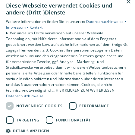
×
Diese Webseite verwendet Cookies und
funktionales Bad.
andere (Dritt-)Dienste
Weitere Informationen finden Sie in unseren:
Datenschutzhinweise •
Weiterlesen
27. April 2026
Impressum •
Kontakt
Wir und auch Dritte verwenden auf unserer Webseite
Technologien, mit Hilfe derer Informationen auf dem Endgerät
gespeichert werden bzw. auf solche Informationen auf dem Endgerät
zugegriffen werden, z.B. Cookies. Ihre personenbezogenen Daten
werden von uns und den eingebundenen Partnern gespeichert und
Marken & Produkte
Klima
für verschiedene Zwecke, ggf. Analyse-, Marketing- und
Statistikzwecke verarbeitet, damit wir unseren Webseitenbesuchern
Frischer Wind im Segelclub – Smarte Lüftung mit
personalisierte Anzeigen oder Inhalte bereitstellen, Funktionen für
VALLOX
soziale Medien anbieten und Informationen über deren Interessen
und das Nutzerverhalten erhalten können. Cookies, die nicht
Moderne Lüftungslösung für einen Segelclub in
technisch-notwendig sind,... HIER KLICKEN ZUM WEITERLESEN
Oberbayern: Mit VALLOX VARIO V 1825 werden
Datenschutzhinweise
Feuchtigkeit, Platzprobleme und Druckschwankungen
gelöst.
NOTWENDIGE COOKIES
PERFORMANCE
TARGETING
FUNKTIONALITÄT
Weiterlesen
23. April 2026
DETAILS ANZEIGEN